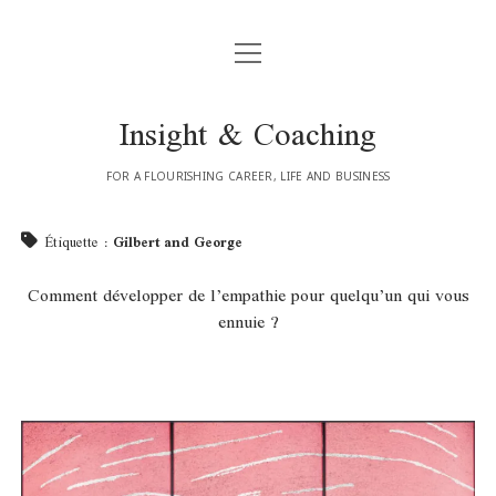
ouvrir
STRESS & BURN-OUT
menu
EXECUTIVE COACHING
Insight & Coaching
CORPORATE
FOR A FLOURISHING CAREER, LIFE AND BUSINESS
ouvrir
POUR LES (FUTURS) COACHS
menu
Étiquette :
Gilbert and George
COACHING TRAINING
ouvrir
GET INSPIRED
menu
MENTORING
Comment développer de l’empathie pour quelqu’un qui vous
PUBLICATIONS
TESTIMONIALS | TÉMOIGNAGES
ennuie ?
SUPERVISION
ARTICLES
A PROPOS
INSIGHTS
CONTACT
facebook
instagram
linkedin
email