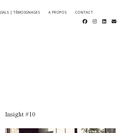
IALS | TÉMOIGNAGES
A PROPOS
CONTACT
facebook
instagram
linkedin
email
Insight #10