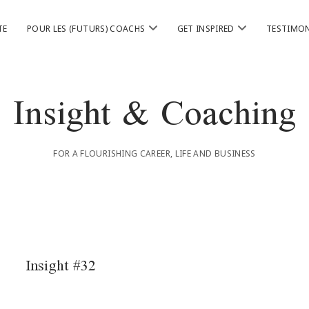
ouvrir
ouvrir
TE
POUR LES (FUTURS) COACHS
GET INSPIRED
TESTIMON
menu
menu
Insight & Coaching
FOR A FLOURISHING CAREER, LIFE AND BUSINESS
Insight #32