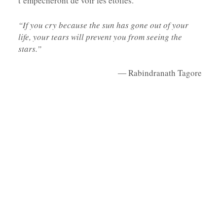
t’empêcheront de voir les étoiles.”
“If you cry because the sun has gone out of your
life, your tears will prevent you from seeing the
stars.”
― Rabindranath Tagore